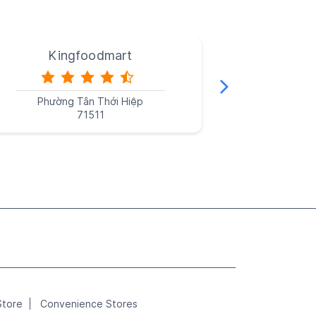
Kingfoodmart
Ki
Phường Tân Thới Hiệp
Phườn
71511
Store
Convenience Stores