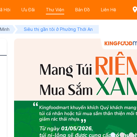
ã Hội
Ưu Đãi
Thư Viện
Bản Đồ
Liên Hệ
 Minh
Siêu thị gần tôi ở Phường Thới An