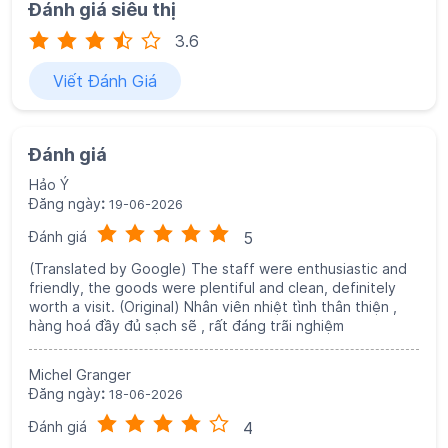
Đăng ngày
:
19-06-2026
Đánh giá
5
(Translated by Google) The staff were enthusiastic and
friendly, the goods were plentiful and clean, definitely
worth a visit. (Original) Nhân viên nhiệt tình thân thiện ,
hàng hoá đầy đủ sạch sẽ , rất đáng trãi nghiệm
Michel Granger
Đăng ngày
:
18-06-2026
Đánh giá
4
Small market,nice selection of products.
Viết Đánh Giá
Xem Tất Cả
Khám phá thêm cùng chúng tôi