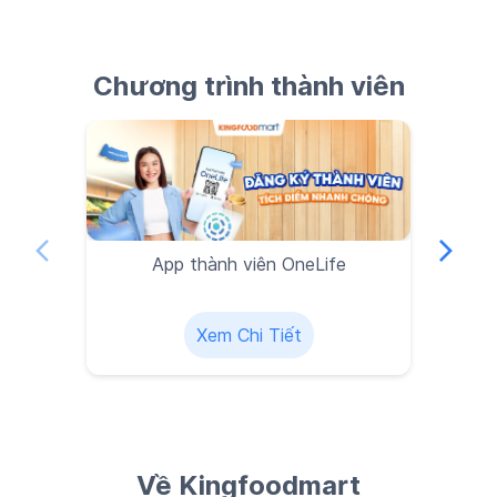
App thành viên OneLife
Xem Chi Tiết
Về Kingfoodmart
Nếu bạn đang tìm kiếm một siêu thị mỗi ngày đều có sản
phẩm tươi ngon đúng chuẩn… được kiểm soát chất lượng
từ nguồn cung, bảo quản đến trưng bày, thì Kingfoodmart
chính là sự lựa chọn hàng đầu. Với hệ thống siêu thị gần
khu dân cư kết hợp với kênh bán hàng trực tuyến,
Kingfoodmart sẽ giúp bạn có được trải nghiệm mua sắm
linh hoạt, nhanh chóng, dễ dàng.