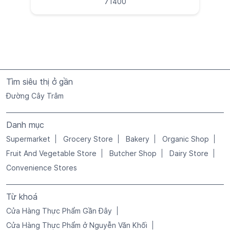
Danh mục
Supermarket
Grocery Store
Bakery
Organic Shop
Fruit And Vegetable Store
Butcher Shop
Dairy Store
Convenience Stores
Từ khoá
Cửa Hàng Thực Phẩm Gần Đây
Cửa Hàng Thực Phẩm ở Nguyễn Văn Khối
Cửa Hàng Thực Phẩm ở Phường Thông Tây Hội
Hàng Hóa Thiết Yếu ở Nguyễn Văn Khối
Nhu Yếu Phẩm Gần Tôi
Rau Quả Gần Tôi
Rau Tươi Gần Tôi
Rau Tươi ở Nguyễn Văn Khối
Rau Và Trái Cây ở Nguyễn Văn Khối
Rau Và Trái Cây ở Phường Thông Tây Hội
Siêu Thị Gần Tôi
Siêu Thị Gần Đây