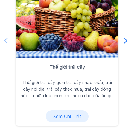
Thế giới trái cây
Thế giới trái cây gôm trái cây nhập khẩu, trái
Ra
cây nội địa, trái cây theo mùa, trái cây đóng
đ
hôp... nhiều lựa chọn tươi ngon cho bữa ăn gia
đình, được Kingfoodmart tuyển chọn kỹ lưỡng
vì sức khỏe và niềm vui của bạn.
Xem Chi Tiết
Liên hệ
Vui lòng để lại thông tin, chúng tôi sẽ nhanh chóng kết nối với
bạn!