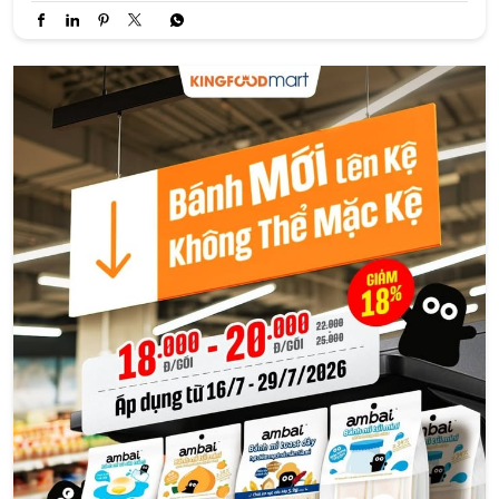
💥 CỰC HOT: BÁNH MỚI AMBAI SALE ĐẾN 18% TẠI
KINGFOODMART! 💥"Không thể mặc kệ" trước dàn bánh