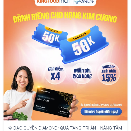
💎 ĐẶC QUYỀN DIAMOND: QUÀ TẶNG TRI ÂN – NÂNG TẦM
TRẢI NGHIỆM 💎 Là hạng thành viên cao cấp nhất,
Diamond không chỉ là
Đọc thêm
#Kingfoodmart
#OneLifeApp
#KingfoodmartGBP
Đăng lúc:
14 Tháng 7 2026 7:30 PM