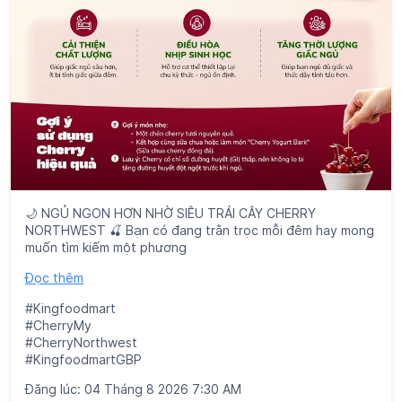
🌙 NGỦ NGON HƠN NHỜ SIÊU TRÁI CÂY CHERRY
NORTHWEST 🍒 Bạn có đang trằn trọc mỗi đêm hay mong
muốn tìm kiếm một phương
Đọc thêm
#Kingfoodmart
#CherryMy
#CherryNorthwest
#KingfoodmartGBP
Đăng lúc:
04 Tháng 8 2026 7:30 AM