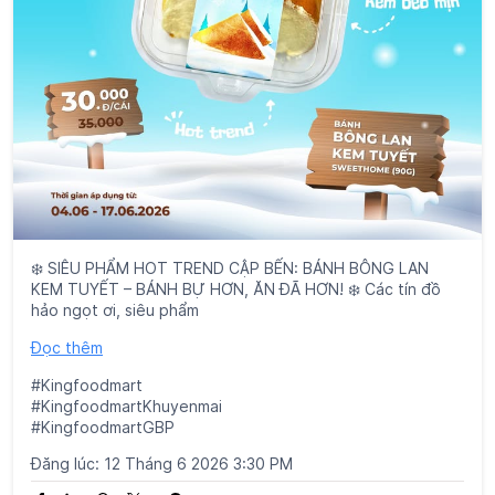
❄️ SIÊU PHẨM HOT TREND CẬP BẾN: BÁNH BÔNG LAN
KEM TUYẾT – BÁNH BỰ HƠN, ĂN ĐÃ HƠN! ❄️ Các tín đồ
hảo ngọt ơi, siêu phẩm
Đọc thêm
#Kingfoodmart
#KingfoodmartKhuyenmai
#KingfoodmartGBP
Đăng lúc:
12 Tháng 6 2026 3:30 PM