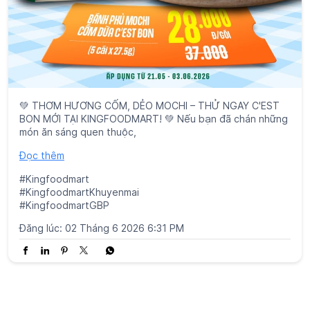
💚 THƠM HƯƠNG CỐM, DẺO MOCHI – THỬ NGAY C'EST
BON MỚI TẠI KINGFOODMART! 💚 Nếu bạn đã chán những
món ăn sáng quen thuộc,
Đọc thêm
#Kingfoodmart
#KingfoodmartKhuyenmai
#KingfoodmartGBP
Đăng lúc:
02 Tháng 6 2026 6:31 PM