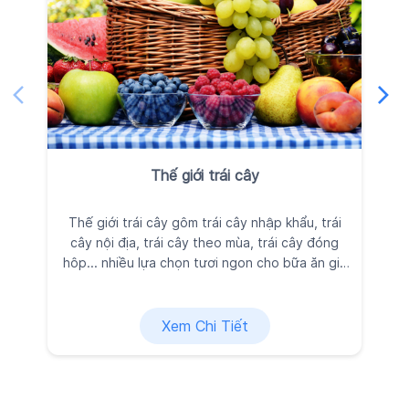
Thế giới trái cây
Thế giới trái cây gôm trái cây nhập khẩu, trái
Ra
cây nội địa, trái cây theo mùa, trái cây đóng
đ
hôp... nhiều lựa chọn tươi ngon cho bữa ăn gia
đình, được Kingfoodmart tuyển chọn kỹ lưỡng
vì sức khỏe và niềm vui của bạn.
Xem Chi Tiết