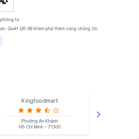
 phóng to
 bạn. Quét QR để khám phá thêm cùng chúng tôi.
Kingfoodmart
Ki
Phường An Khánh
Phư
Hồ Chí Minh - 71300
Hồ C