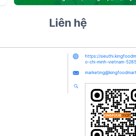
Liên hệ
https://sieuthi.kingfoo
o-chi-minh-vietnam-52
marketing@kingfoodmar