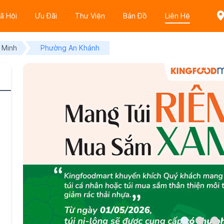
ã Hội
Ưu Đãi
Thư Viện
Bản Đồ
Liên Hệ
 Minh
Phường An Khánh