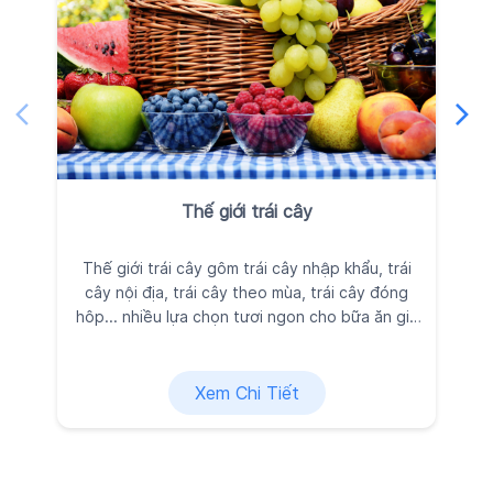
Thế giới trái cây
Thế giới trái cây gôm trái cây nhập khẩu, trái
Ra
cây nội địa, trái cây theo mùa, trái cây đóng
đ
hôp... nhiều lựa chọn tươi ngon cho bữa ăn gia
đình, được Kingfoodmart tuyển chọn kỹ lưỡng
vì sức khỏe và niềm vui của bạn.
Xem Chi Tiết