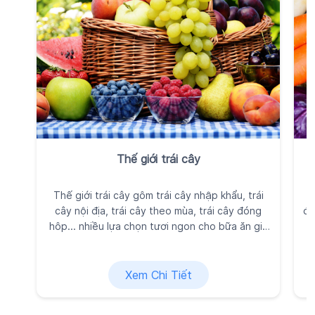
Thế giới trái cây
Thế giới trái cây gôm trái cây nhập khẩu, trái
R
cây nội địa, trái cây theo mùa, trái cây đóng
đì
hôp... nhiều lựa chọn tươi ngon cho bữa ăn gia
đình, được Kingfoodmart tuyển chọn kỹ lưỡng vì
sức khỏe và niềm vui của bạn.
Xem Chi Tiết