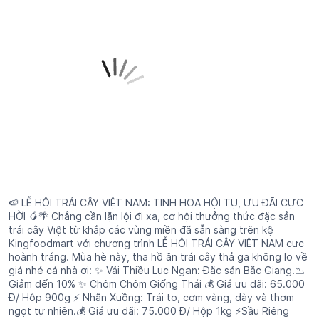
🍉 LỄ HỘI TRÁI CÂY VIỆT NAM: TINH HOA HỘI TỤ, ƯU ĐÃI CỰC
HỜI 🥭🌴 Chẳng cần lặn lội đi xa, cơ hội thưởng thức đặc sản
trái cây Việt từ khắp các vùng miền đã sẵn sàng trên kệ
Kingfoodmart với chương trình LỄ HỘI TRÁI CÂY VIỆT NAM cực
hoành tráng. Mùa hè này, tha hồ ăn trái cây thả ga không lo về
giá nhé cả nhà ơi: ✨ Vải Thiều Lục Ngạn: Đặc sản Bắc Giang.📉
Giảm đến 10% ✨ Chôm Chôm Giống Thái 💰 Giá ưu đãi: 65.000
Đ/ Hộp 900g ⚡️ Nhãn Xuồng: Trái to, cơm vàng, dày và thơm
ngọt tự nhiên.💰 Giá ưu đãi: 75.000 Đ/ Hộp 1kg ⚡️Sầu Riêng