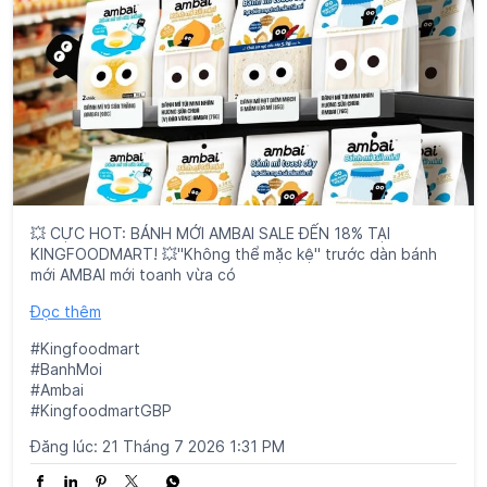
💥 CỰC HOT: BÁNH MỚI AMBAI SALE ĐẾN 18% TẠI
KINGFOODMART! 💥"Không thể mặc kệ" trước dàn bánh
mới AMBAI mới toanh vừa có
Đọc thêm
#Kingfoodmart
#BanhMoi
#Ambai
#KingfoodmartGBP
Đăng lúc:
21 Tháng 7 2026 1:31 PM