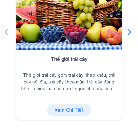
Thế giới trái cây
Thế giới trái cây gôm trái cây nhập khẩu, trái
Ra
cây nội địa, trái cây theo mùa, trái cây đóng
đ
hôp... nhiều lựa chọn tươi ngon cho bữa ăn gia
đình, được Kingfoodmart tuyển chọn kỹ lưỡng
vì sức khỏe và niềm vui của bạn.
Xem Chi Tiết