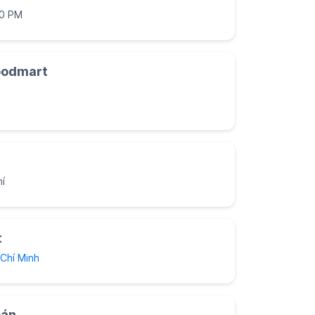
00 PM
oodmart
í
t
Chí Minh
oán