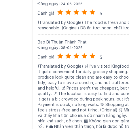
Đăng ngày
:
24-06-2026
Đánh giá
5
(Translated by Google) The food is fresh and o
reasonable. (Original) Đồ ăn tươi ngon, chất lư
Bao Bì Thuận Thành Phát
Đăng ngày
:
08-04-2026
Đánh giá
5
(Translated by Google) 🛒 I've visited Kingfoo
it quite convenient for daily grocery shopping
produce look quite clean and are easy to choo
tidy, easy to move around in, and not cluttered.
and helpful. 💰 Prices aren't the cheapest, but
quality. 📍 The location is easy to find and conv
It gets a bit crowded during peak hours, but it'
Payment is quick, no long waits. 💯 Shopping at
feels stress-free and not tiring. (Original) 🛒 
và thấy khá tiện cho mua đồ nhanh hằng ngày. 
nhìn khá sạch, dễ chọn. 🏪 Không gian gọn gàng,
rối. 👩‍💼 Nhân viên thân thiện, hỏi là được hỗ t