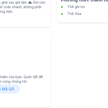
ện ghé sau giờ làm. 👥 Giờ cao
Thẻ ghi nợ
nh toán nhanh, không phải
hông mệt.
Thẻ Visa
nghiệm của bạn. Quét QR để
 cùng chúng tôi.
g Mã QR