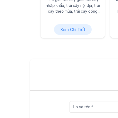
nhập khẩu, trái cây nội địa, trái
cây theo mùa, trái cây đóng
hôp... nhiều lựa chọn tươi ngon
cho bữa ăn gia đình, được
Kingfoodmart tuyển chọn kỹ
Xem Chi Tiết
lưỡng vì sức khỏe và niềm vui
của bạn.