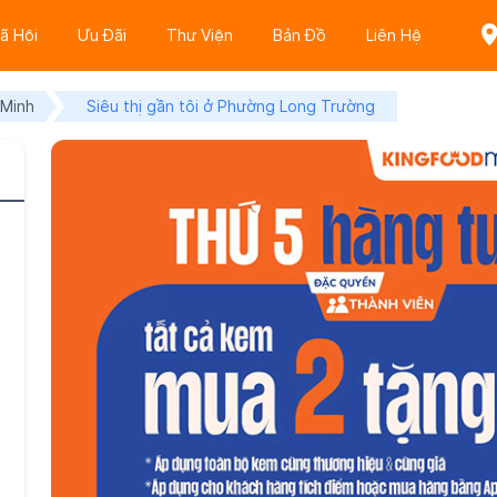
ã Hội
Ưu Đãi
Thư Viện
Bản Đồ
Liên Hệ
 Minh
Siêu thị gần tôi ở Phường Long Trường