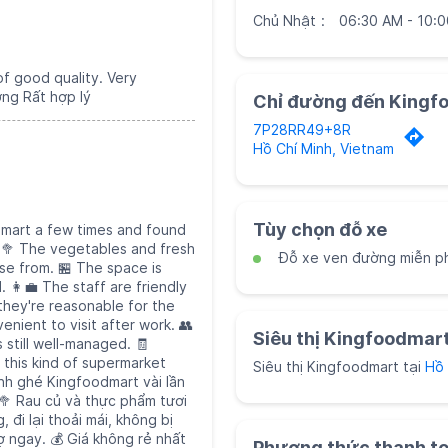
Chủ Nhật
06:30 AM - 10:
f good quality. Very
ợng Rất hợp lý
Chỉ đường đến Kingf
7P28RR49+8R
Hồ Chí Minh, Vietnam
Tùy chọn đỗ xe
dmart a few times and found
. 🥦 The vegetables and fresh
Đỗ xe ven đường miễn ph
se from. 🏪 The space is
 👩‍💼 The staff are friendly
 they're reasonable for the
enient to visit after work. 👥
Siêu thị Kingfoodmar
s still well-managed. 🧾
 this kind of supermarket
Siêu thị Kingfoodmart tại
Hồ 
Mình ghé Kingfoodmart vài lần
🥦 Rau củ và thực phẩm tươi
 đi lại thoải mái, không bị
rợ ngay. 💰 Giá không rẻ nhất
Phương thức thanh t