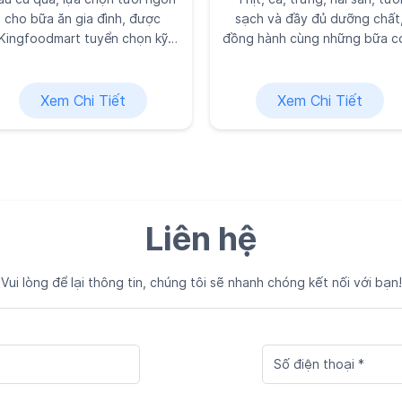
cho bữa ăn gia đình, được
sạch và đầy đủ dưỡng chất
Kingfoodmart tuyển chọn kỹ
đồng hành cùng những bữa 
lưỡng vì sức khỏe và niềm vui
ngon miệng tại Siêu thị thự
của bạn.
phẩm Kingfoodmart.
Xem Chi Tiết
Xem Chi Tiết
Liên hệ
Vui lòng để lại thông tin, chúng tôi sẽ nhanh chóng kết nối với bạn!