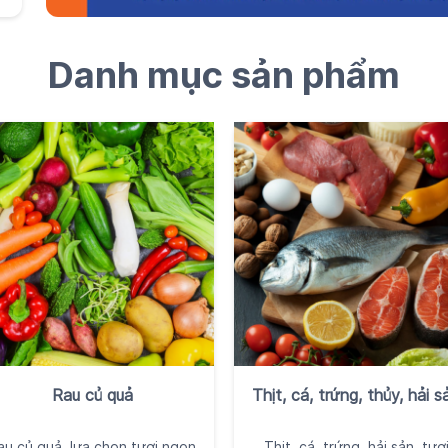
Danh mục sản phẩm
Rau củ quả
Thịt, cá, trứng, thủy, hải s
au củ quả, lựa chọn tươi ngon
Thịt, cá, trứng, hải sản, tươ