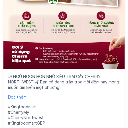
🌙 NGỦ NGON HƠN NHỜ SIÊU TRÁI CÂY CHERRY
NORTHWEST 🍒 Bạn có đang trằn trọc mỗi đêm hay mong
muốn tìm kiếm một phương
Đọc thêm
#Kingfoodmart
#CherryMy
#CherryNorthwest
#KingfoodmartGBP
Đăng lúc:
04 Tháng 8 2026 7:30 AM