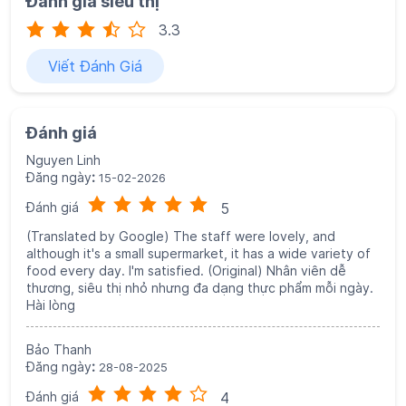
Đăng ngày
:
15-02-2026
Đánh giá
5
(Translated by Google) The staff were lovely, and
although it's a small supermarket, it has a wide variety of
food every day. I'm satisfied. (Original) Nhân viên dễ
thương, siêu thị nhỏ nhưng đa dạng thực phẩm mỗi ngày.
Hài lòng
Bảo Thanh
Đăng ngày
:
28-08-2025
Đánh giá
4
(Translated by Google) That's okay. (Original) Cũng ổn áp
đấy chứ
Viết Đánh Giá
Xem Tất Cả
Khám phá thêm cùng chúng tôi