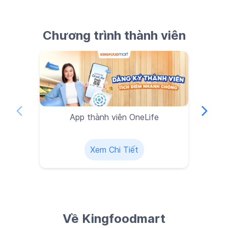
App thành viên OneLife
Xem Chi Tiết
Về Kingfoodmart
Nếu bạn đang tìm kiếm một siêu thị mỗi ngày đều có sản
phẩm tươi ngon đúng chuẩn… được kiểm soát chất lượng
từ nguồn cung, bảo quản đến trưng bày, thì Kingfoodmart
chính là sự lựa chọn hàng đầu. Với hệ thống siêu thị gần
khu dân cư kết hợp với kênh bán hàng trực tuyến,
Kingfoodmart sẽ giúp bạn có được trải nghiệm mua sắm
linh hoạt, nhanh chóng, dễ dàng.