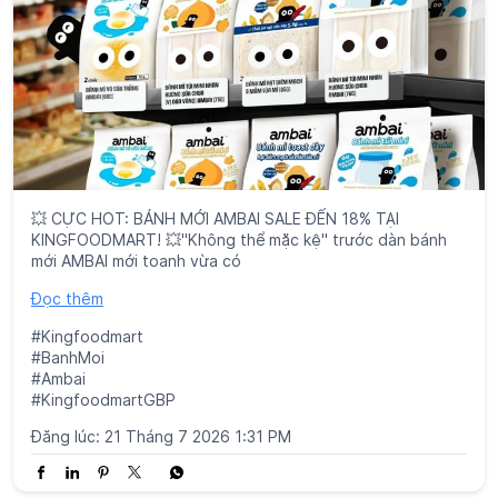
💥 CỰC HOT: BÁNH MỚI AMBAI SALE ĐẾN 18% TẠI
KINGFOODMART! 💥"Không thể mặc kệ" trước dàn bánh
mới AMBAI mới toanh vừa có
Đọc thêm
#Kingfoodmart
#BanhMoi
#Ambai
#KingfoodmartGBP
Đăng lúc:
21 Tháng 7 2026 1:31 PM