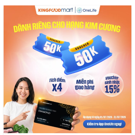
💎 ĐẶC QUYỀN DIAMOND: QUÀ TẶNG TRI ÂN – NÂNG TẦM
TRẢI NGHIỆM 💎 Là hạng thành viên cao cấp nhất,
Diamond không chỉ là
Đọc thêm
#Kingfoodmart
#OneLifeApp
#KingfoodmartGBP