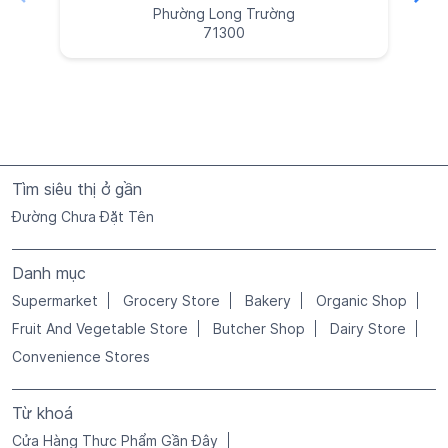
Đường Chưa Đặt Tên
Danh mục
Supermarket
Grocery Store
Bakery
Organic Shop
Fruit And Vegetable Store
Butcher Shop
Dairy Store
Convenience Stores
Từ khoá
Cửa Hàng Thực Phẩm Gần Đây
Cửa Hàng Thực Phẩm ở Phường Long Trường
Cửa Hàng Thực Phẩm ở Đường 149c
Hàng Hóa Thiết Yếu ở Đường 149c
Nhu Yếu Phẩm Gần Tôi
Rau Quả Gần Tôi
Rau Tươi Gần Tôi
Rau Tươi ở Đường 149c
Rau Và Trái Cây ở Phường Long Trường
Rau Và Trái Cây ở Đường 149c
Siêu Thị Gần Tôi