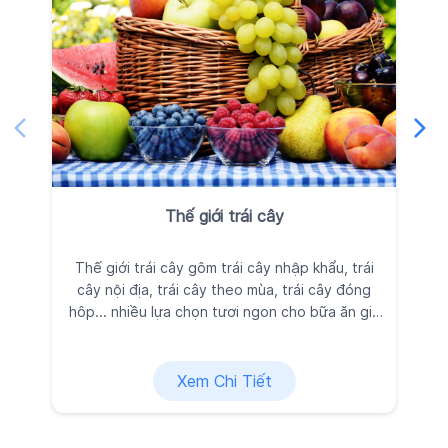
Thế giới trái cây
Thế giới trái cây gôm trái cây nhập khẩu, trái
Ra
cây nội địa, trái cây theo mùa, trái cây đóng
đ
hôp... nhiều lựa chọn tươi ngon cho bữa ăn gia
đình, được Kingfoodmart tuyển chọn kỹ lưỡng
vì sức khỏe và niềm vui của bạn.
Xem Chi Tiết
Liên hệ
Vui lòng để lại thông tin, chúng tôi sẽ nhanh chóng kết nối với
bạn!