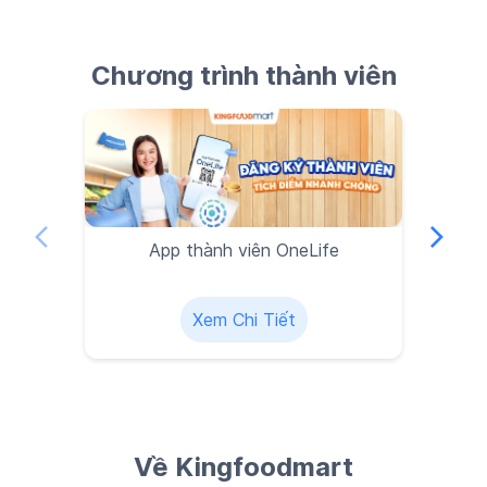
App thành viên OneLife
Xem Chi Tiết
Về Kingfoodmart
Nếu bạn đang tìm kiếm một siêu thị mỗi ngày đều có sản
phẩm tươi ngon đúng chuẩn… được kiểm soát chất lượng
từ nguồn cung, bảo quản đến trưng bày, thì Kingfoodmart
chính là sự lựa chọn hàng đầu. Với hệ thống siêu thị gần
khu dân cư kết hợp với kênh bán hàng trực tuyến,
Kingfoodmart sẽ giúp bạn có được trải nghiệm mua sắm
linh hoạt, nhanh chóng, dễ dàng.