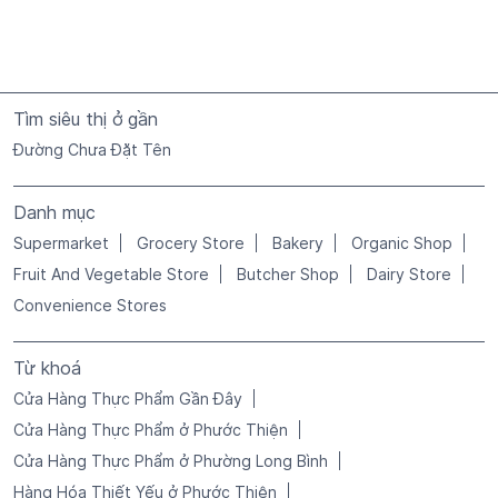
Supermarket
Grocery Store
Bakery
Organic Shop
Fruit And Vegetable Store
Butcher Shop
Dairy Store
Convenience Stores
Từ khoá
Cửa Hàng Thực Phẩm Gần Đây
Cửa Hàng Thực Phẩm ở Phước Thiện
Cửa Hàng Thực Phẩm ở Phường Long Bình
Hàng Hóa Thiết Yếu ở Phước Thiện
Nhu Yếu Phẩm Gần Tôi
Rau Quả Gần Tôi
Rau Tươi Gần Tôi
Rau Tươi ở Phước Thiện
Rau Và Trái Cây ở Phước Thiện
Rau Và Trái Cây ở Phường Long Bình
Siêu Thị Gần Tôi
Siêu Thị Gần Đây
Siêu Thị ở Phước Thiện
Siêu Thị ở Phường Long Bình
Thiết Bị Gia Dụng Gần Tôi
Thực Phẩm Đóng Gói Gần Tôi