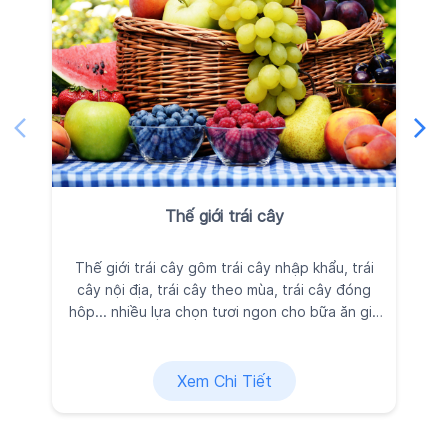
Thế giới trái cây
Thế giới trái cây gôm trái cây nhập khẩu, trái
Ra
cây nội địa, trái cây theo mùa, trái cây đóng
đ
hôp... nhiều lựa chọn tươi ngon cho bữa ăn gia
đình, được Kingfoodmart tuyển chọn kỹ lưỡng
vì sức khỏe và niềm vui của bạn.
Xem Chi Tiết
Liên hệ
Vui lòng để lại thông tin, chúng tôi sẽ nhanh chóng kết nối với
bạn!