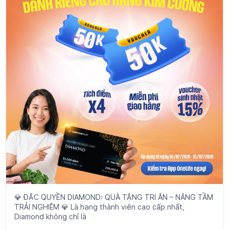
💎 ĐẶC QUYỀN DIAMOND: QUÀ TẶNG TRI ÂN – NÂNG TẦM
TRẢI NGHIỆM 💎 Là hạng thành viên cao cấp nhất,
Diamond không chỉ là
Đọc thêm
#Kingfoodmart
#OneLifeApp
#KingfoodmartGBP
Đăng lúc:
14 Tháng 7 2026 7:30 PM