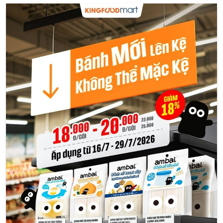
💥 CỰC HOT: BÁNH MỚI AMBAI SALE ĐẾN 18% TẠI
KINGFOODMART! 💥"Không thể mặc kệ" trước dàn bánh
mới AMBAI mới toanh vừa có
Đọc thêm