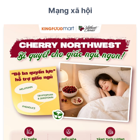
🌙 NGỦ NGON HƠN NHỜ SIÊU TRÁI CÂY CHERRY