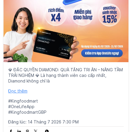
💎 ĐẶC QUYỀN DIAMOND: QUÀ TẶNG TRI ÂN – NÂNG TẦM
TRẢI NGHIỆM 💎 Là hạng thành viên cao cấp nhất,
Diamond không chỉ là
Đọc thêm
#Kingfoodmart
#OneLifeApp
#KingfoodmartGBP
Đăng lúc:
14 Tháng 7 2026 7:30 PM