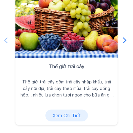
Thế giới trái cây
Thế giới trái cây gôm trái cây nhập khẩu, trái
Ra
cây nội địa, trái cây theo mùa, trái cây đóng
đ
hôp... nhiều lựa chọn tươi ngon cho bữa ăn gia
đình, được Kingfoodmart tuyển chọn kỹ lưỡng
vì sức khỏe và niềm vui của bạn.
Xem Chi Tiết