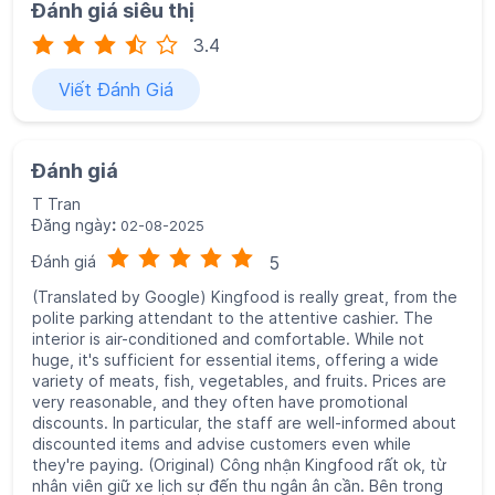
Đánh giá siêu thị
3.4
Viết Đánh Giá
Đánh giá
T Tran
Đăng ngày
:
02-08-2025
Đánh giá
5
(Translated by Google) Kingfood is really great, from the
polite parking attendant to the attentive cashier. The
interior is air-conditioned and comfortable. While not
huge, it's sufficient for essential items, offering a wide
variety of meats, fish, vegetables, and fruits. Prices are
very reasonable, and they often have promotional
discounts. In particular, the staff are well-informed about
discounted items and advise customers even while
they're paying. (Original) Công nhận Kingfood rất ok, từ
nhân viên giữ xe lịch sự đến thu ngân ân cần. Bên trong