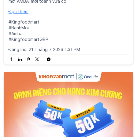
mới AMBAI mới toanh vừa có
Đọc thêm
#Kingfoodmart
#BanhMoi
#Ambai
#KingfoodmartGBP
Đăng lúc:
21 Tháng 7 2026 1:31 PM