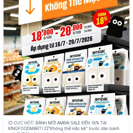
💥 CỰC HOT: BÁNH MỚI AMBAI SALE ĐẾN 18% TẠI
KINGFOODMART! 💥"Không thể mặc kệ" trước dàn bánh