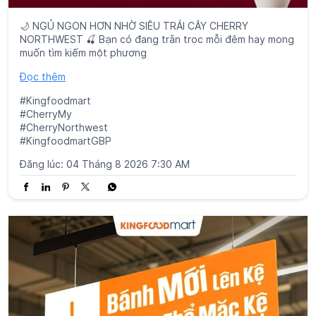
🌙 NGỦ NGON HƠN NHỜ SIÊU TRÁI CÂY CHERRY
NORTHWEST 🍒 Bạn có đang trằn trọc mỗi đêm hay mong
muốn tìm kiếm một phương
Đọc thêm
#Kingfoodmart
#CherryMy
#CherryNorthwest
#KingfoodmartGBP
Đăng lúc:
04 Tháng 8 2026 7:30 AM