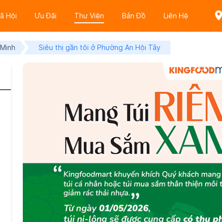
ã Hội
Ưu Đãi
Thư Viện
Bản Đồ
Liên Hệ
 Minh
Siêu thị gần tôi ở Phường An Hội Tây