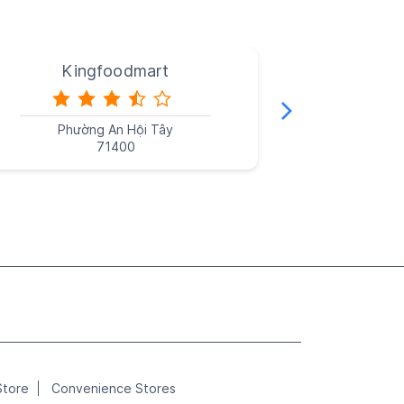
Kingfoodmart
Ki
Phường An Hội Tây
Phườn
71400
Store
Convenience Stores